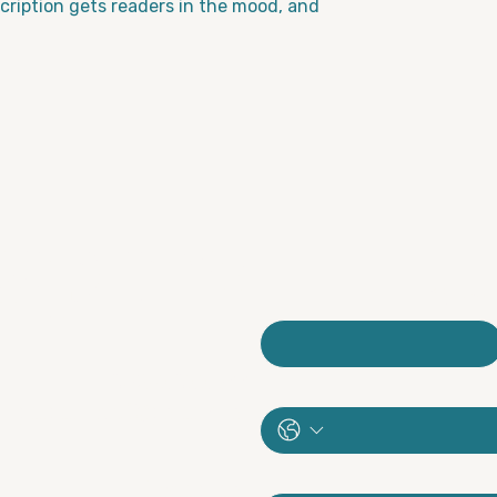
escription gets readers in the mood, and
צרו קש
י-מייל
*
052-3033677
galgalonet1@gmail.com
Instagram