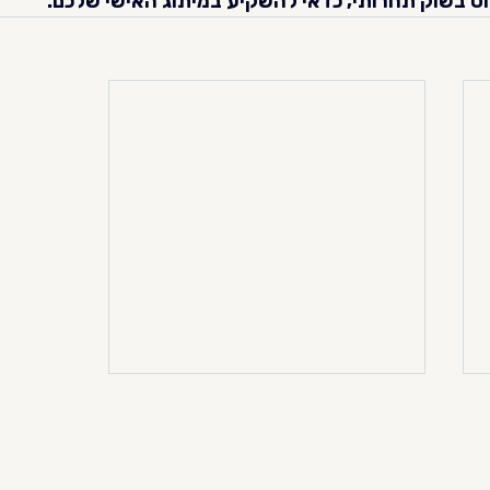
וט בשוק תחרותי, כדאי להשקיע במיתוג האישי שלכם.