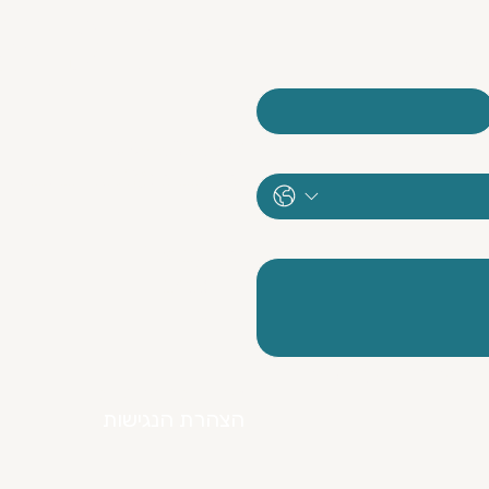
צרו קש
י-מייל
*
כיצד קשרים בסביבת העבודה
שלכם יכולים להביא לכם
לקוחות?
052-3033677
galgalonet1@gmail.com
Instagram
Facebook
TikTok
ות הפרטיות של האתר 
מדיניות הפרטיות
הצהרת הנגישות