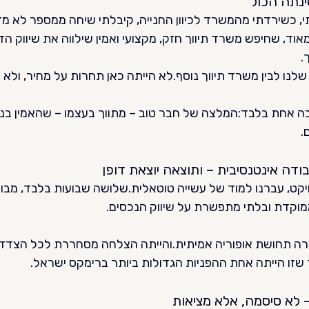
נתה הכול
, כשירדתי מהמשרד לכיוון החנייה, קיבלתי שיחה ממספר לא מז
וד, שחיפש משרד תיווך חזק, מקצועי ואמין שילווה את שיווק הד
.
נו לבין משרד תיווך נוסף.לא הייתה כאן תחרות על מחיר, ולא קמ
אחת בלבד:המלצה של חבר טוב – מתווך בעצמו – שהאמין בנו,
.
דה אינטנסיבית – ותוצאה יוצאת דופן
קט, עברנו למוד של עשייה טוטאלית.שלושה שבועות בלבד, מבוקר
מוקדת ובלתי מתפשרת על שיווק הנכסים.
צרה תחושת אופוריה אמיתית.והייתה הצלחה מסחררת לכל הצדדי
זו הייתה אחת ההפניות הגדולות ביותר ברימקס ישראל.
– לא סיסמה, אלא מציאות